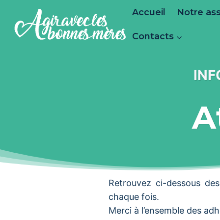
Aller
Accueil
Notre ass
au
contenu
Contacts
INF
A
Retrouvez ci-dessous des 
chaque fois.
Merci à l’ensemble des adh