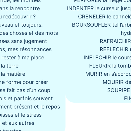
nde, les mondes
PERFORER la neige pour
ns la rencontre
INDENTER le curseur jusqu
redécouvrir ?
CRENELER le cannelé
eau et toujours.
BOURSOUFLER tel l’arbr
es choses et des mots
hyd
ses sans jugement
RAFRAICHIR
s, mes résonnances
REFLECHIR m
rester à ma place
INFLECHIR le cours 
la terre
FLEURIR la tomb
a matière
MURIR en s’accro
e forme pour créer
MOURIR de 
 fait pas d’un coup
SOURIRE d
s et parfois souvent
FI
nt présent et le repos
sses et le stress
 et aux autres