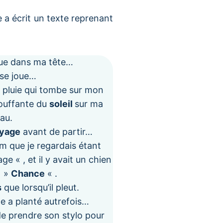
 a écrit un texte reprenant
e dans ma tête…
se joue…
la pluie qui tombe sur mon
touffante du
soleil
sur ma
au.
yage
avant de partir…
lm que je regardais étant
ge « , et il y avait un chien
t »
Chance
« .
s
que lorsqu’il pleut.
le a planté autrefois…
de prendre son stylo pour