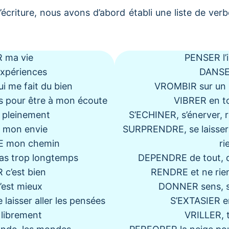
’écriture, nous avons d’abord établi une liste de ver
 ma vie
PENSER l’
expériences
DANSER
 me fait du bien
VROMBIR sur un 
 pour être à mon écoute
VIBRER en t
pleinement
S’ECHINER, s’énerver,
mon envie
SURPRENDRE, se laisser 
 mon chemin
ri
s trop longtemps
DEPENDRE de tout, de 
c’est bien
RENDRE et ne rien
est mieux
DONNER sens, 
 laisser aller les pensées
S’EXTASIER e
librement
VRILLER, 