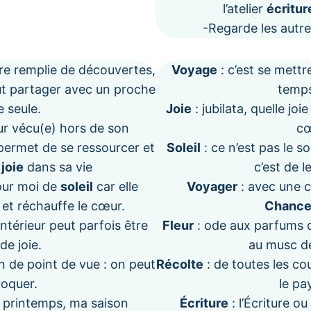
l’atelier
écritur
-Regarde les autr
re remplie de découvertes,
Voyage
: c’est se mett
ut partager avec un proche
temps
e seule.
Joie
: jubilata, quelle joi
r vécu(e) hors de son
c
 permet de se ressourcer et
Soleil
: ce n’est pas le so
a
joie
dans sa vie
c’est de l
our moi de
soleil
car elle
Voyager
: avec une 
 et réchauffe le cœur.
Chanc
ntérieur peut parfois être
Fleur
: ode aux parfums 
de joie.
au musc d
n de point de vue : on peut
Récolte
: de toutes les cou
voquer.
le pa
 printemps, ma saison
Écriture
: l’Écriture o