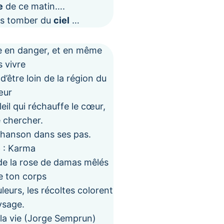
e
de ce matin….
es tomber du
ciel
…
re en danger, et en même
 vivre
e d’être loin de la région du
œur
leil qui réchauffe le cœur,
e chercher.
chanson dans ses pas.
e
: Karma
de la rose de damas mêlés
e ton corps
leurs, les récoltes colorent
ysage.
u la vie (Jorge Semprun)