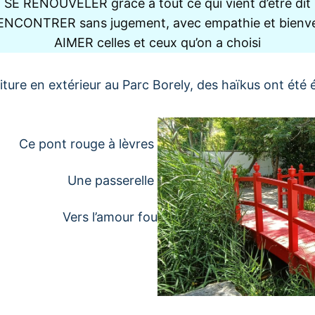
SE RENOUVELER grâce à tout ce qui vient d’être dit
ENCONTRER sans jugement, avec empathie et bienve
AIMER celles et ceux qu’on a choisi
iture en extérieur au Parc Borely, des haïkus ont été é
Ce pont rouge à lèvres
Une passerelle
Vers l’amour fou