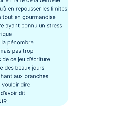
 en faire de la dentelle
’à en repousser les limites
 tout en gourmandise
e ayant connu un stress
rique
 la pénombre
ais pas trop
de ce jeu d’écriture
e des beaux jours
chant aux branches
vouloir dire
’avoir dit
NIR.