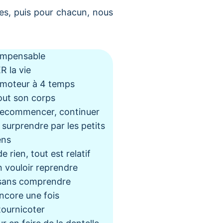
bes, puis pour chacun, nous
impensable
 la vie
moteur à 4 temps
out son corps
 recommencer, continuer
surprendre par les petits
ens
rien, tout est relatif
 vouloir reprendre
sans comprendre
ncore une fois
tournicoter