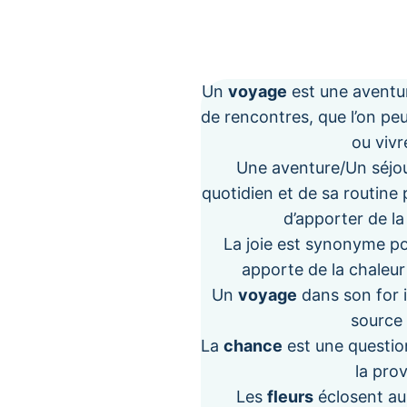
Un
voyage
est une aventu
de rencontres, que l’on pe
ou vivr
Une aventure/Un séjou
quotidien et de sa routine
d’apporter de l
La joie est synonyme p
apporte de la chaleur
Un
voyage
dans son for i
source 
La
chance
est une questio
la pro
Les
fleurs
éclosent au