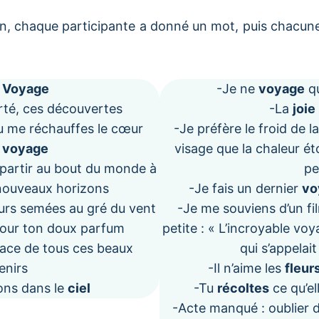
n, chaque participante a donné un mot, puis chacune
 Voyage
-Je ne
voyage
qu
rté, ces découvertes
-La
joie
tu me réchauffes le cœur
-Je préfère le froid de 
 voyage
visage que la chaleur é
partir au bout du monde à
pe
nouveaux horizons
-Je fais un dernier
vo
urs semées au gré du vent
-Je me souviens d’un fi
our ton doux parfum
petite : « L’incroyable voya
race de tous ces beaux
qui s’appelai
enirs
-Il n’aime les
fleur
ons dans le
ciel
-Tu
récoltes
ce qu’el
-Acte manqué : oublier 