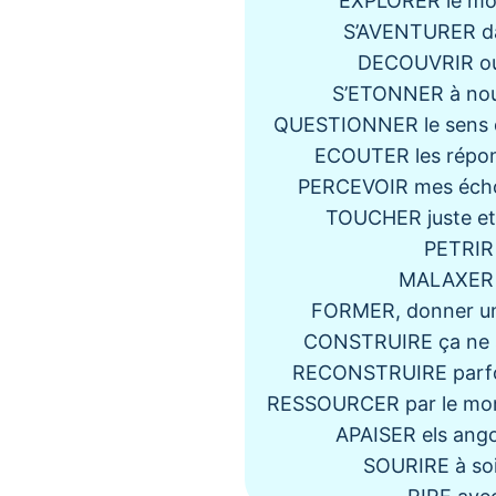
EXPLORER le mo
S’AVENTURER da
DECOUVRIR ou 
S’ETONNER à nouv
QUESTIONNER le sens d
ECOUTER les répon
PERCEVOIR mes écho
TOUCHER juste et 
PETRIR 
MALAXER l
FORMER, donner un
CONSTRUIRE ça ne se
RECONSTRUIRE parfoi
RESSOURCER par le mome
APAISER els angoi
SOURIRE à soi