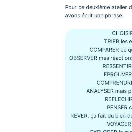
Pour ce deuxième atelier d
avons écrit une phrase.
CHOISIR
TRIER les 
COMPARER ce qui
OBSERVER mes réactions
RESSENTIR 
EPROUVER 
COMPRENDRE
ANALYSER mais pa
REFLECHIR 
PENSER c’
REVER, ça fait du bien de
VOYAGER 